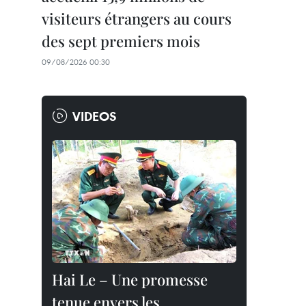
visiteurs étrangers au cours
des sept premiers mois
09/08/2026 00:30
VIDEOS
Hai Le – Une promesse
tenue envers les