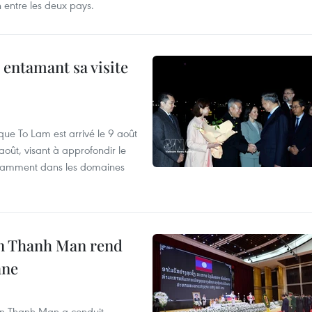
n entre les deux pays.
 entamant sa visite
que To Lam est arrivé le 9 août
août, visant à approfondir le
notamment dans les domaines
an Thanh Man rend
ane
an Thanh Man a conduit