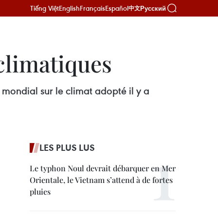
Tiếng Việt
English
Français
Español
Русский
中文
climatiques
mondial sur le climat adopté il y a
LES PLUS LUS
Le typhon Noul devrait débarquer en Mer
Orientale, le Vietnam s’attend à de fortes
pluies