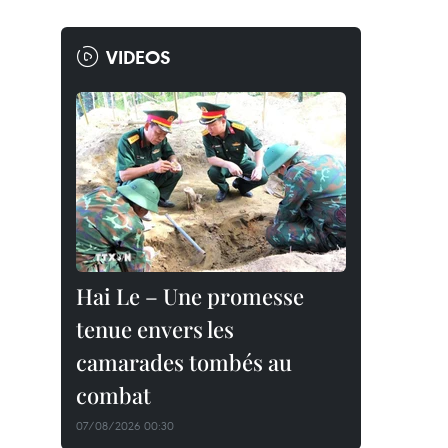
VIDEOS
Hai Le – Une promesse
tenue envers les
camarades tombés au
combat
07/08/2026 00:30