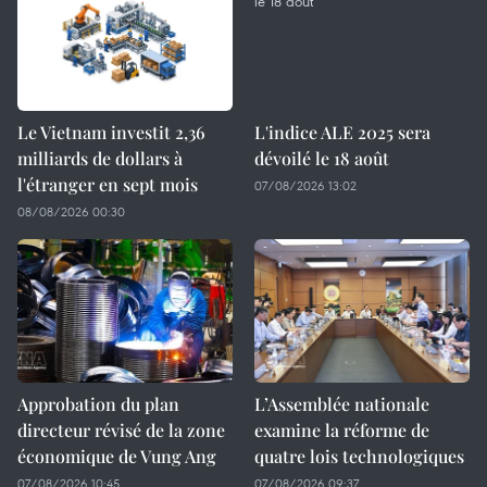
Le Vietnam investit 2,36
L'indice ALE 2025 sera
milliards de dollars à
dévoilé le 18 août
l'étranger en sept mois
07/08/2026 13:02
08/08/2026 00:30
Approbation du plan
L’Assemblée nationale
directeur révisé de la zone
examine la réforme de
économique de Vung Ang
quatre lois technologiques
07/08/2026 10:45
07/08/2026 09:37