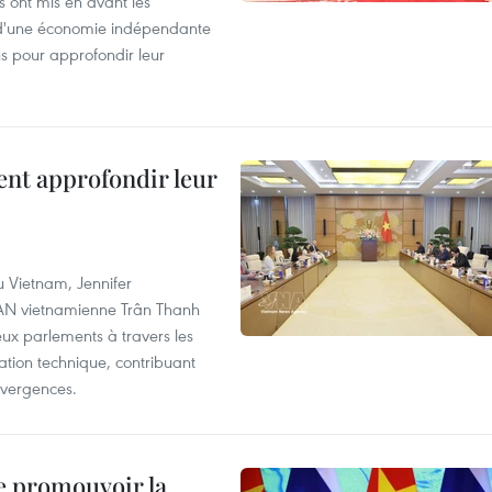
s ont mis en avant les
 d'une économie indépendante
ns pour approfondir leur
ent approfondir leur
u Vietnam, Jennifer
l'AN vietnamienne Trân Thanh
deux parlements à travers les
tion technique, contribuant
divergences.
e promouvoir la