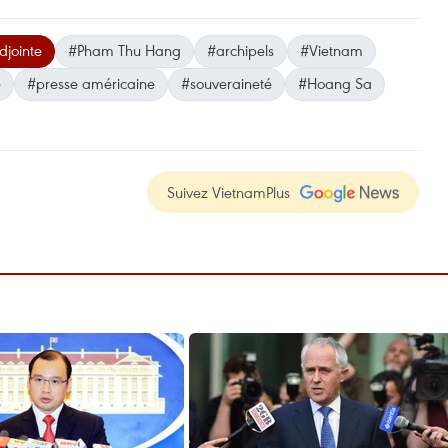
djointe
#Pham Thu Hang
#archipels
#Vietnam
e
#presse américaine
#souveraineté
#Hoang Sa
Suivez VietnamPlus