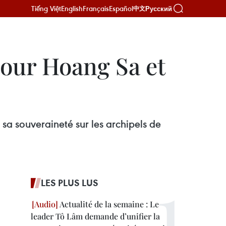
Tiếng Việt
English
Français
Español
Русский
中文
pour Hoang Sa et
sa souveraineté sur les archipels de
LES PLUS LUS
Actualité de la semaine : Le
leader Tô Lâm demande d’unifier la