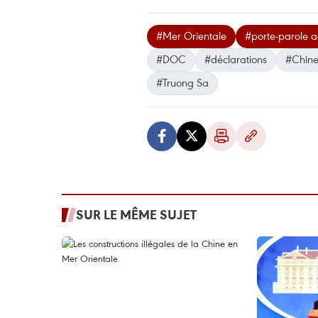
#Mer Orientale
#porte-parole a
#DOC
#déclarations
#Chin
#Truong Sa
SUR LE MÊME SUJET