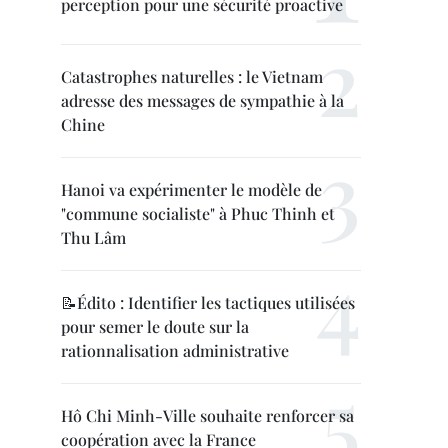
perception pour une sécurité proactive
Catastrophes naturelles : le Vietnam
adresse des messages de sympathie à la
Chine
Hanoi va expérimenter le modèle de
"commune socialiste" à Phuc Thinh et
Thu Lâm
📝Édito : Identifier les tactiques utilisées
pour semer le doute sur la
rationnalisation administrative
Hô Chi Minh-Ville souhaite renforcer sa
coopération avec la France