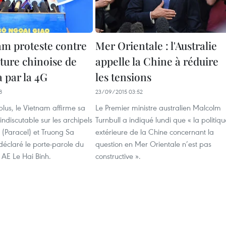
am proteste contre
Mer Orientale : l'Australie
ture chinoise de
appelle la Chine à réduire
 par la 4G
les tensions
8
23/09/2015 03:52
plus, le Vietnam affirme sa
Le Premier ministre australien Malcolm
indiscutable sur les archipels
Turnbull a indiqué lundi que « la politiqu
(Paracel) et Truong Sa
extérieure de la Chine concernant la
 déclaré le porte-parole du
question en Mer Orientale n’est pas
 AE Le Hai Binh.
constructive ».