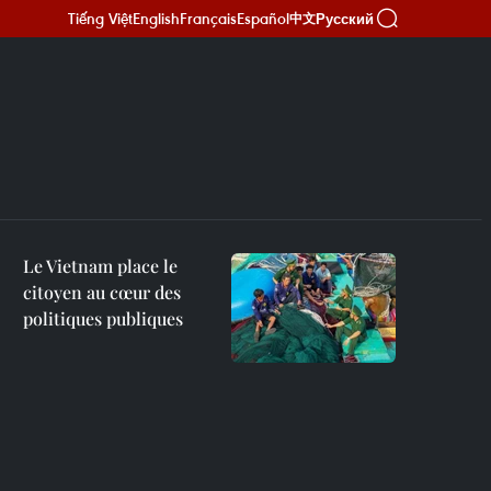
Tiếng Việt
English
Français
Español
Русский
中文
Le Vietnam place le
citoyen au cœur des
politiques publiques