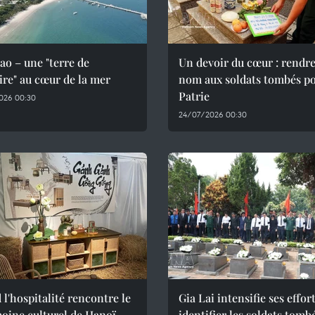
o – une "terre de
Un devoir du cœur : rendre
re" au cœur de la mer
nom aux soldats tombés po
Patrie
026 00:30
24/07/2026 00:30
l'hospitalité rencontre le
Gia Lai intensifie ses effor
oine culturel de Hanoï
identifier les soldats tomb