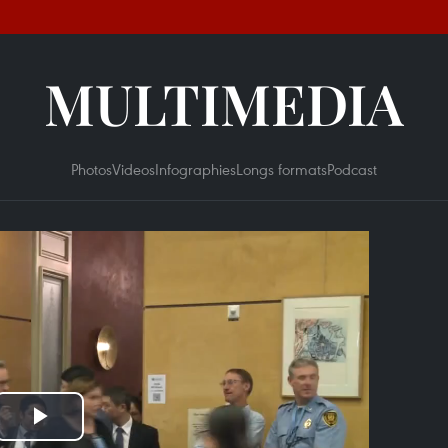
MULTIMEDIA
Photos
Videos
Infographies
Longs formats
Podcast
Play