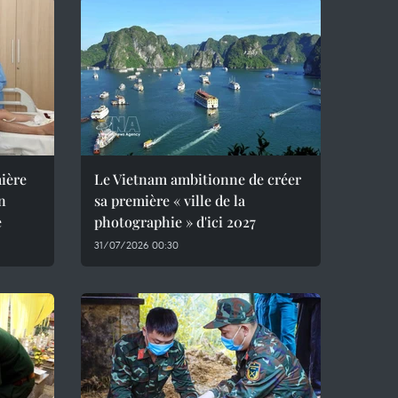
mière
Le Vietnam ambitionne de créer
un
sa première « ville de la
e
photographie » d'ici 2027
31/07/2026 00:30