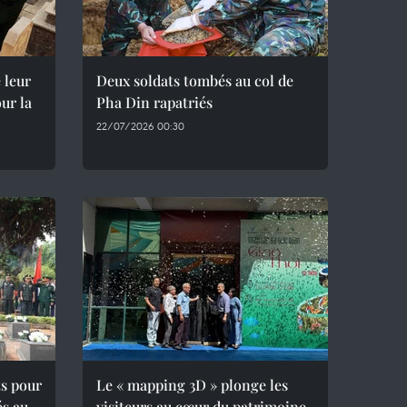
 leur
Deux soldats tombés au col de
ur la
Pha Din rapatriés
22/07/2026 00:30
ts pour
Le « mapping 3D » plonge les
és au
visiteurs au cœur du patrimoine