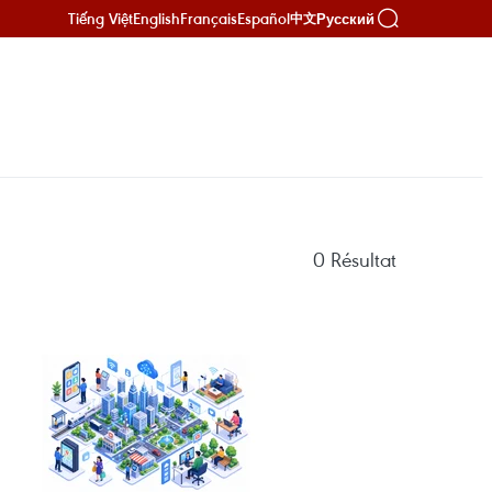
Tiếng Việt
English
Français
Español
Русский
中文
0
Résultat