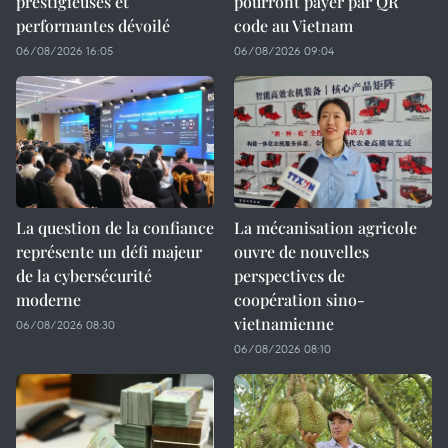
prestigieuses et
pourront payer par QR
performantes dévoilé
code au Vietnam
06/08/2026 16:05
06/08/2026 09:04
La question de la confiance
La mécanisation agricole
représente un défi majeur
ouvre de nouvelles
de la cybersécurité
perspectives de
moderne
coopération sino-
vietnamienne
06/08/2026 08:30
06/08/2026 08:10