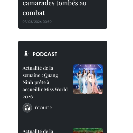
camarades tombés au
combat
07/08/2026 00:30
PODCAST
Actualité de la
semaine : Quang
Ninh prête à
accueillir Miss World
2026
ÉCOUTER
Actualité de la