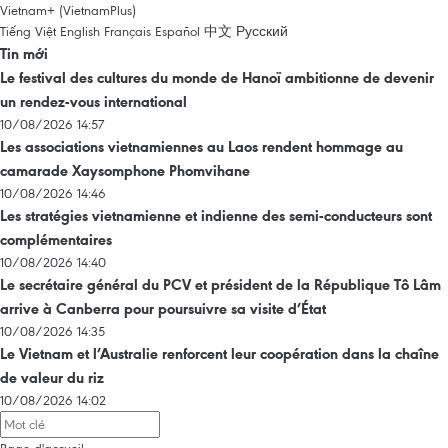
Vietnam+ (VietnamPlus)
Tiếng Việt
English
Français
Español
中文
Русский
Tin mới
Le festival des cultures du monde de Hanoï ambitionne de devenir
un rendez-vous international
10/08/2026 14:57
Les associations vietnamiennes au Laos rendent hommage au
camarade Xaysomphone Phomvihane
10/08/2026 14:46
Les stratégies vietnamienne et indienne des semi-conducteurs sont
complémentaires
10/08/2026 14:40
Le secrétaire général du PCV et président de la République Tô Lâm
arrive à Canberra pour poursuivre sa visite d’État
10/08/2026 14:35
Le Vietnam et l’Australie renforcent leur coopération dans la chaîne
de valeur du riz
10/08/2026 14:02