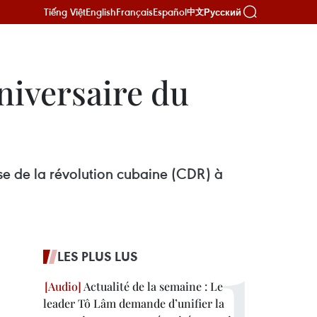
Tiếng Việt
English
Français
Español
Русский
中文
niversaire du
se de la révolution cubaine (CDR) à
LES PLUS LUS
Actualité de la semaine : Le
leader Tô Lâm demande d’unifier la