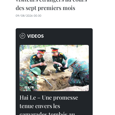
des sept premiers mois
09/08/2026 00:30
VIDEOS
Hai Le – Une promesse
tenue envers les
camarades tombés au