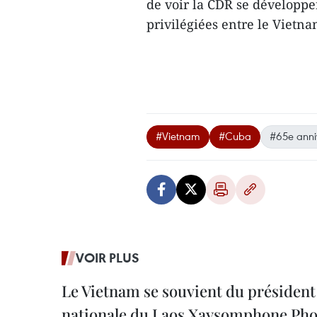
de voir la CDR se développer
privilégiées entre le Vietn
#Vietnam
#Cuba
#65e anni
VOIR PLUS
Le Vietnam se souvient du président
nationale du Laos Xaysomphone Ph