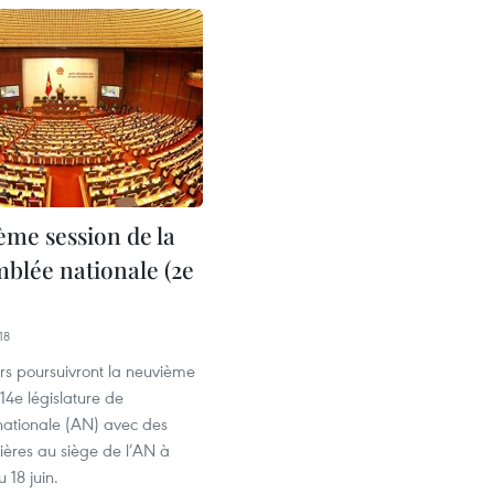
ème session de la
mblée nationale (2e
18
urs poursuivront la neuvième
 14e législature de
nationale (AN) avec des
ières au siège de l’AN à
 18 juin.