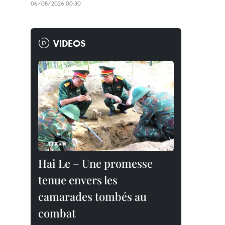
06/08/2026 00:30
VIDEOS
Hai Le – Une promesse
tenue envers les
camarades tombés au
combat