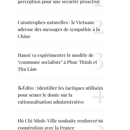
perception pour une sécurité proactive
Catastrophes naturelles : le Vietnam
adresse des messages de sympathie à la
Chine
Hanoi va expérimenter le modèle de
"commune socialiste" à Phuc Thinh et
Thu Lâm
📝Édito : Identifier les tactiques utilisées
pour semer le doute sur la
rationnalisation administrative
Hô Chi Minh-Ville souhaite renforcer sa
coopération avec la France