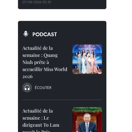
07/08/2026 00:30
PODCAST
Actualité de la
semaine : Quang
Ninh prête à
accueillir Miss World
2026
ÉCOUTER
Actualité de la
semaine : Le
dirigeant To Lam
reçoit le Prix