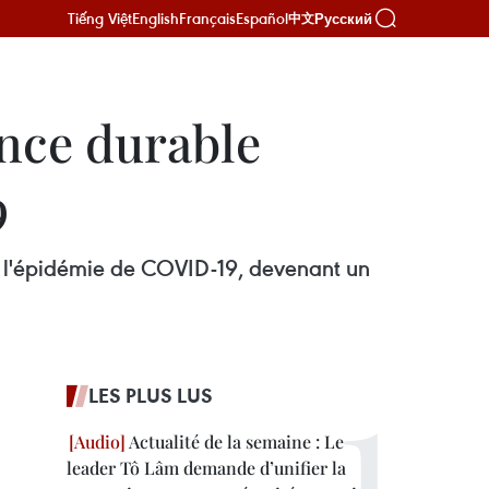
Tiếng Việt
English
Français
Español
Русский
中文
ance durable
9
lé l'épidémie de COVID-19, devenant un
LES PLUS LUS
Actualité de la semaine : Le
leader Tô Lâm demande d’unifier la