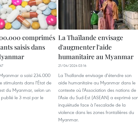
200.000 comprimés
La Thaïlande envisage
ants saisis dans
d'augmenter l'aide
 Myanmar
humanitaire au Myanmar
47
21/04/2024 03:16
 Myanmar a saisi 234.000
La Thaïlande envisage d'étendre son
 stimulants dans l'État de
aide humanitaire au Myanmar dans le
'est du Myanmar, selon un
contexte où l'Association des nations de
ublié le 3 mai par le
l'Asie du Sud-Est (ASEAN) a exprimé so
inquiétude face à l'escalade de la
violence dans les zones frontalières du
Myanmar.