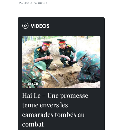
06/08/2026 00:30
VIDEOS
Hai Le – Une promesse
tenue envers les
camarades tombés au
combat