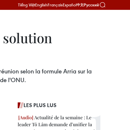
Tiếng Việt
English
Français
Español
Русский
中文
 solution
éunion selon la formule Arria sur la
 de l'ONU.
LES PLUS LUS
Actualité de la semaine : Le
leader Tô Lâm demande d’unifier la