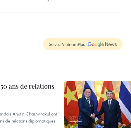
Suivez VietnamPlus
 50 ans de relations
andais Anutin Charnvirakul ont
ans de relations diplomatiques