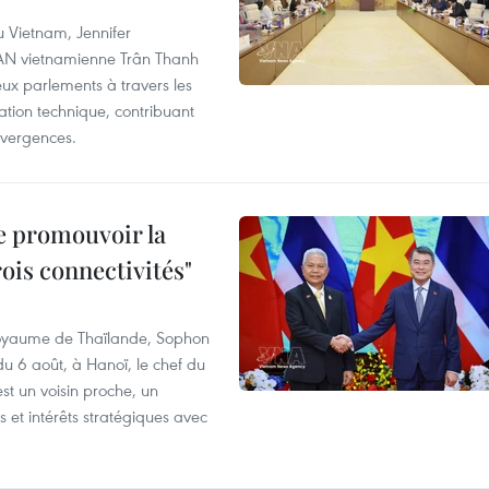
u Vietnam, Jennifer
l'AN vietnamienne Trân Thanh
deux parlements à travers les
tion technique, contribuant
divergences.
e promouvoir la
rois connectivités"
 Royaume de Thaïlande, Sophon
du 6 août, à Hanoï, le chef du
t un voisin proche, un
et intérêts stratégiques avec