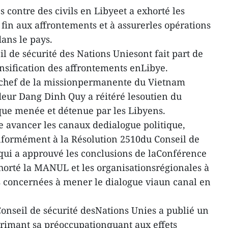
 contre des civils en Libyeet a exhorté les
 fin aux affrontements et à assurerles opérations
ans le pays.
 de sécurité des Nations Uniesont fait part de
ensification des affrontements enLibye.
e chef de la missionpermanente du Vietnam
eur Dang Dinh Quy a réitéré lesoutien du
ique menée et détenue par les Libyens.
re avancer les canaux dedialogue politique,
nformément à la Résolution 2510du Conseil de
 qui a approuvé les conclusions de laConférence
xhorté la MANUL et les organisationsrégionales à
es concernées à mener le dialogue viaun canal en
 Conseil de sécurité desNations Unies a publié un
imant sa préoccupationquant aux effets