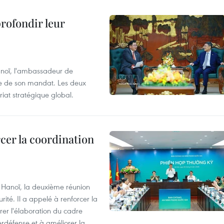
profondir leur
anoï, l'ambassadeur de
sue de son mandat. Les deux
riat stratégique global.
cer la coordination
à Hanoï, la deuxième réunion
ité. Il a appelé à renforcer la
érer l'élaboration du cadre
erdéfense et à améliorer la