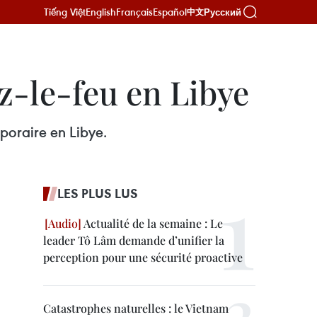
Tiếng Việt
English
Français
Español
Русский
中文
z-le-feu en Libye
poraire en Libye.
LES PLUS LUS
Actualité de la semaine : Le
leader Tô Lâm demande d’unifier la
perception pour une sécurité proactive
Catastrophes naturelles : le Vietnam