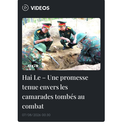
VIDEOS
Hai Le – Une promesse
tenue envers les
camarades tombés au
combat
07/08/2026 00:30