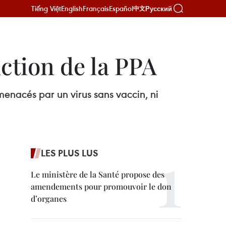
Tiếng Việt
English
Français
Español
Русский
中文
ction de la PPA
enacés par un virus sans vaccin, ni
LES PLUS LUS
Le ministère de la Santé propose des
amendements pour promouvoir le don
d’organes