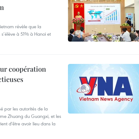
am
ietnam révèle que la
s s’élève à 51% à Hanoi et
leur coopération
ctieuses
é par les autorités de la
ome Zhuang du Guangxi, et les
nt d'être avoir lieu dans la