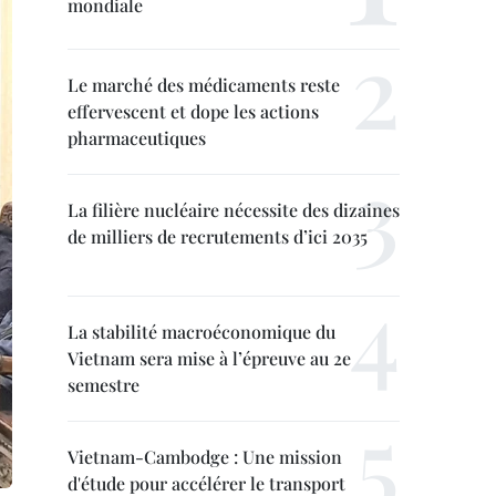
mondiale
Le marché des médicaments reste
effervescent et dope les actions
pharmaceutiques
La filière nucléaire nécessite des dizaines
de milliers de recrutements d’ici 2035
La stabilité macroéconomique du
Vietnam sera mise à l’épreuve au 2e
semestre
Vietnam-Cambodge : Une mission
d'étude pour accélérer le transport