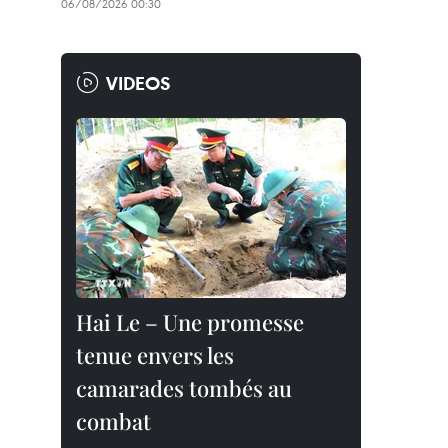
06/08/2026 00:30
VIDEOS
Hai Le – Une promesse
tenue envers les
camarades tombés au
combat