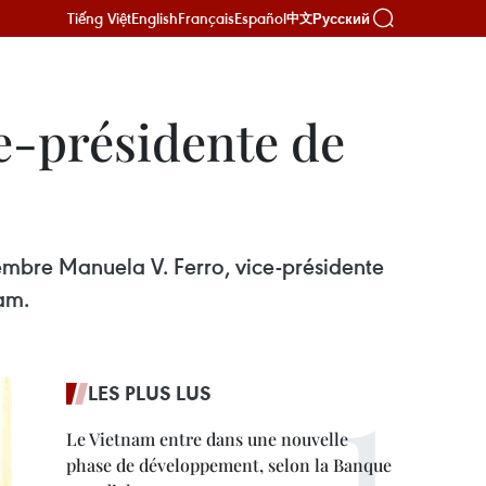
Tiếng Việt
English
Français
Español
Русский
中文
e-présidente de
vembre Manuela V. Ferro, vice-présidente
nam.
LES PLUS LUS
Le Vietnam entre dans une nouvelle
phase de développement, selon la Banque