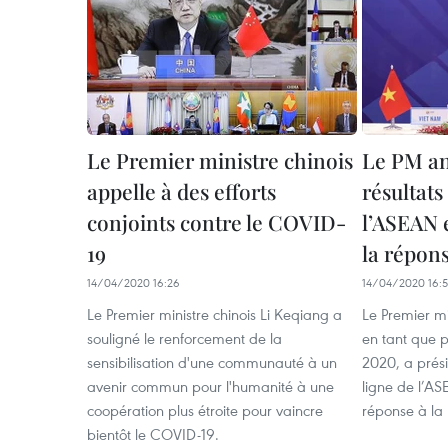
Le Premier ministre chinois
Le PM a
appelle à des efforts
résultat
conjoints contre le COVID-
l’ASEAN 
19
la répon
14/04/2020 16:26
14/04/2020 16:
Le Premier ministre chinois Li Keqiang a
Le Premier m
souligné le renforcement de la
en tant que 
sensibilisation d'une communauté à un
2020, a prés
avenir commun pour l'humanité à une
ligne de l’AS
coopération plus étroite pour vaincre
réponse à l
bientôt le COVID-19.