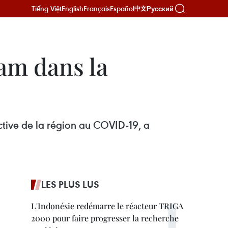
Tiếng Việt
English
Français
Español
Русский
中文
nam dans la
ctive de la région au COVID-19, a
LES PLUS LUS
L'Indonésie redémarre le réacteur TRIGA
2000 pour faire progresser la recherche