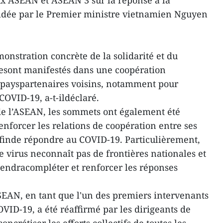
ux ASEAN et ASEAN 3 sur la réponse à la
dée par le Premier ministre vietnamien Nguyen
nstration concrète de la solidarité et du
sesont manifestés dans une coopération
s payspartenaires voisins, notamment pour
OVID-19, a-t-ildéclaré.
de l’ASEAN, les sommets ont également été
enforcer les relations de coopération entre ses
finde répondre au COVID-19. Particulièrement,
 virus neconnaît pas de frontières nationales et
iendracompléter et renforcer les réponses
ASEAN, en tant que l'un des premiers intervenants
VID-19, a été réaffirmé par les dirigeants de