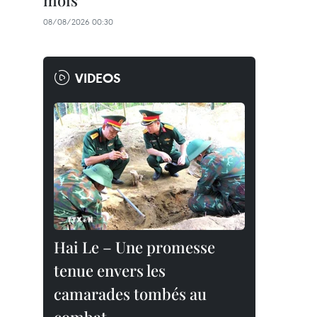
mois
08/08/2026 00:30
VIDEOS
Hai Le – Une promesse
tenue envers les
camarades tombés au