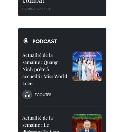
combat
07/08/2026 00:30
PODCAST
Actualité de la
semaine : Quang
Ninh prête à
accueillir Miss World
2026
ÉCOUTER
Actualité de la
semaine : Le
dirigeant To Lam