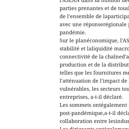
l'ASEAN dans sa mission deco
parties prenantes et de tous
de l'ensemble de laparticip
avec une réponserégionale p
pandémie.
Sur le planéconomique, l'A
stabilité et laliquidité mac
connectivité de la chaîned'
production et de la distribu
telles que les fournitures mé
l'atténuation de l'impact de
vulnérables, les secteurs to
entreprises, a-t-il déclaré.
Les sommets ontégalement r
post-pandémique,a-t-il décl
collaboration entre lesindust