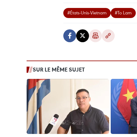
#États-Unis-Vietnam
#To Lam
SUR LE MÊME SUJET