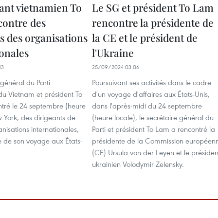
eant vietnamien To
Le SG et président To Lam
ontre des
rencontre la présidente de
s des organisations
la CE et le président de
ionales
l'Ukraine
13
25/09/2024 03:06
 général du Parti
Poursuivant ses activités dans le cadre
u Vietnam et président To
d'un voyage d'affaires aux États-Unis,
tré le 24 septembre (heure
dans l'après-midi du 24 septembre
 York, des dirigeants de
(heure locale), le secrétaire général du
anisations internationales,
Parti et président To Lam a rencontré la
e de son voyage aux États-
présidente de la Commission européen
(CE) Ursula von der Leyen et le présiden
ukrainien Volodymir Zelensky.