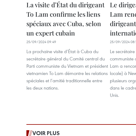
La visite d’État du dirigeant
Le dirig
To Lam confirme les liens
Lam renc
spéciaux avec Cuba, selon
dirigeant
un expert cubain
internat
25/09/2024 09:49
25/09/2024 08:
La prochaine visite d’État à Cuba du
Le secrétaire
secrétaire général du Comité central du
communiste d
Parti communiste du Vietnam et président
Lam a rencon
vietnamien To Lam démontre les relations
locale) à New
spéciales et l’amitié traditionnelle entre
plusieurs org
les deux nations.
dans le cadr
Unis.
VOIR PLUS