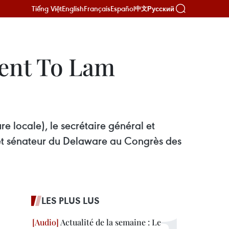
Tiếng Việt
English
Français
Español
Русский
中文
dent To Lam
e locale), le secrétaire général et
et sénateur du Delaware au Congrès des
LES PLUS LUS
Actualité de la semaine : Le