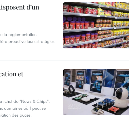
disposent d’un
e la réglementation
re proactive leurs stratégies
cation et
 en chef de "News & Chips",
ux domaines où il peut se
ulation des puces.