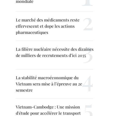
mondiale
Le marché des médicaments reste
effervescent et dope les actions
pharmaceutiques
La filière nucléaire nécessite des dizaines
de milliers de recrutements d’ici 2035
La stabilité macroéconomique du
Vietnam sera mise à l’épreuve au 2e
semestre
Vietnam-Cambodge : Une mission
d'étude pour accélérer le transport