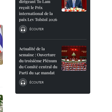
dirigeant To Lam
reçoit le Prix
international de la
paix Lev Tolstoï 2026
ÉCOUTER
Actualité de la
semaine : Ouverture
du troisième Plénum
du Comité central du
Parti du 14e mandat
ÉCOUTER