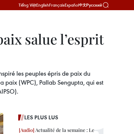
Tiếng Việt
English
Français
Español
Русский
中文
aix salue l’esprit
spiré les peuples épris de paix du
 la paix (WPC), Pallab Sengupta, qui est
AIPSO).
LES PLUS LUS
Actualité de la semaine : Le