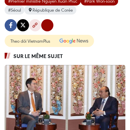
#Premier ministre Nguyen Xuan Phuc
#Park Won-soon
#Séoul
République de Corée
Theo dõi VietnamPlus
SUR LE MÊME SUJET