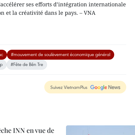
’accélérer ses efforts d’intégration internationale
 et la créativité dans le pays. – VNA
uc
#mouvement de soulèvement économique général
up
#Fête de Bên Tre
Suivez VietnamPlus
pêche INN en vue de