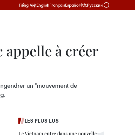
Tiếng Việt
English
Français
Español
Русский
中文
appelle à créer
à engendrer un "mouvement de
g.
LES PLUS LUS
Le Vietnam entre dans une nouvelle