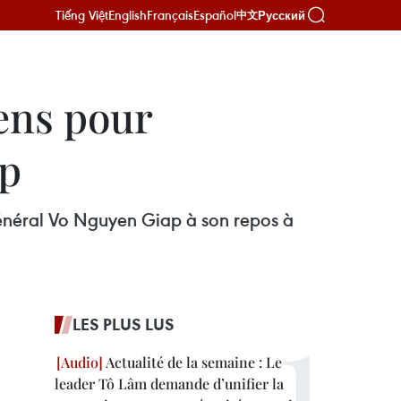
Tiếng Việt
English
Français
Español
Русский
中文
ens pour
ap
énéral Vo Nguyen Giap à son repos à
LES PLUS LUS
Actualité de la semaine : Le
leader Tô Lâm demande d’unifier la