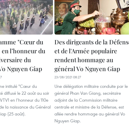
ramme "Cœur du
Des dirigeants de la Défens
 en l’honneur du
et de l'Armée populaire
iversaire du
rendent hommage au
Vo Nguyen Giap
général Vo Nguyen Giap
27
23/08/2021 08:27
 intitulé "Cœur du
Une délégation militaire conduite par le
é diffusé le 22 août au soir
général Phan Van Giang, secrétaire
 VTV1 en l’honneur du 110e
adjoint de la Commission militaire
 de la naissance du Général
centrale et ministre de la Défense, est
ap (25 août).
allée rendre hommage au général Vo
Nguyen Giap.