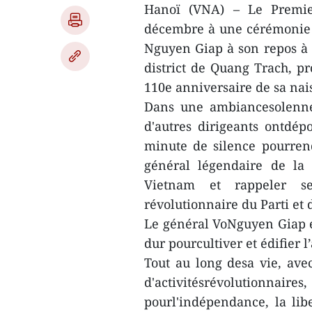
Hanoï (VNA) – Le Premie
décembre à une cérémonie 
Nguyen Giap à son repos 
district de Quang Trach, p
110e anniversaire de sa nais
Dans une ambiancesolenne
d'autres dirigeants ontdép
minute de silence pourre
général légendaire de la 
Vietnam et rappeler se
révolutionnaire du Parti et 
Le général VoNguyen Giap est
dur pourcultiver et édifier
Tout au long desa vie, av
d'activitésrévolutionnaire
pourl'indépendance, la libe