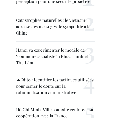
perception pour une sécurité proactive
Catastrophes naturelles : le Vietnam
adresse des messages de sympathie à la
Chine
Hanoi va expérimenter le modèle de
"commune socialiste" à Phuc Thinh et
Thu Lâm
📝Édito : Identifier les tactiques utilisées
pour semer le doute sur la
rationnalisation administrative
Hô Chi Minh-Ville souhaite renforcer sa
coopération avec la France