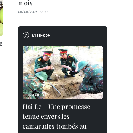
mois
08/08/2026 00:30
VIDEOS
e
Hai Le – Une promesse
tenue envers les
camarades tombés au