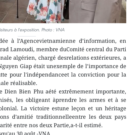
isiteurs à l'exposition. Photo : VNA
dée à l’Agencevietnamienne d’information, en
rad Lamoudi, membre duComité central du Parti
nale algérien, chargé desrelations extérieures, a
 Nguyen Giap était unexemple de l’importance de
lutte pour l'indépendanceet la conviction pour la
ale réalisable.
e de Dien Bien Phu aété extrêmement importante,
nisés, les obligeant àprendre les armes et à se
lonial. La victoire estune leçon et un héritage
ions d’amitié traditionnelleentre les deux pays
darité entre nos deux Partie,a-t-il estimé.
usqu'au 30 août.-VNA