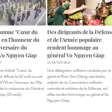
ramme "Cœur du
Des dirigeants de la Défens
 en l’honneur du
et de l'Armée populaire
iversaire du
rendent hommage au
Vo Nguyen Giap
général Vo Nguyen Giap
27
23/08/2021 08:27
 intitulé "Cœur du
Une délégation militaire conduite par le
é diffusé le 22 août au soir
général Phan Van Giang, secrétaire
 VTV1 en l’honneur du 110e
adjoint de la Commission militaire
 de la naissance du Général
centrale et ministre de la Défense, est
ap (25 août).
allée rendre hommage au général Vo
Nguyen Giap.