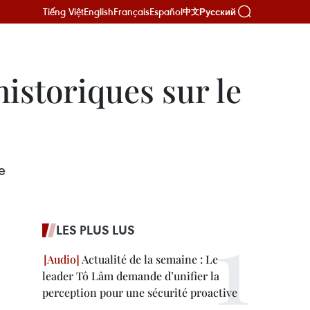
Tiếng Việt
English
Français
Español
Русский
中文
istoriques sur le
e
LES PLUS LUS
Actualité de la semaine : Le
leader Tô Lâm demande d’unifier la
perception pour une sécurité proactive