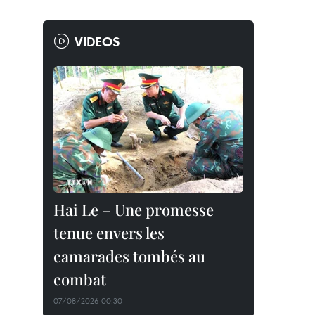
VIDEOS
Hai Le – Une promesse
tenue envers les
camarades tombés au
combat
07/08/2026 00:30