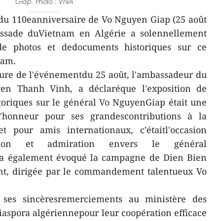
Giap. Photo : VNA
 du 110eanniversaire de Vo Nguyen Giap (25 août
assade duVietnam en Algérie a solennellement
de photos et dedocuments historiques sur ce
nam.
ture de l'événementdu 25 août, l'ambassadeur du
en Thanh Vinh, a déclaréque l'exposition de
toriques sur le général Vo NguyenGiap était une
d'honneur pour ses grandescontributions à la
t pour amis internationaux, c’étaitl'occasion
ction et admiration envers le général
 a également évoqué la campagne de Dien Bien
t, dirigée par le commandement talentueux Vo
ses sincèresremerciements au ministère des
diaspora algériennepour leur coopération efficace