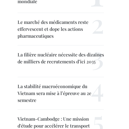
mondiale
Le marché des médicaments reste
effervescent et dope les actions
pharmaceutiques
La filière nucléaire nécessite des dizaines
de milliers de recrutements d’ici 2035
La stabilité macroéconomique du
Vietnam sera mise à l’épreuve au 2e
semestre
Vietnam-Cambodge : Une mission
d'étude pour accélérer le transport