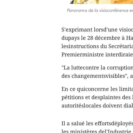
Panorama de la visioconférence en
S'exprimant lorsd'une visio
dupays le 28 décembre à Ha
lesinstructions du Secrétar
Premierministre interdiraie
"La luttecontre la corrupti
des changementsvisibles", a-
En ce quiconcerne les limit
pétitions et desplaintes des
autoritéslocales doivent dia
Il a salué les effortsdéploy
les ministères del'Industrie