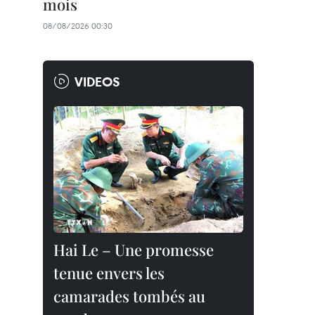
mois
08/08/2026 00:30
VIDEOS
Hai Le – Une promesse
tenue envers les
camarades tombés au