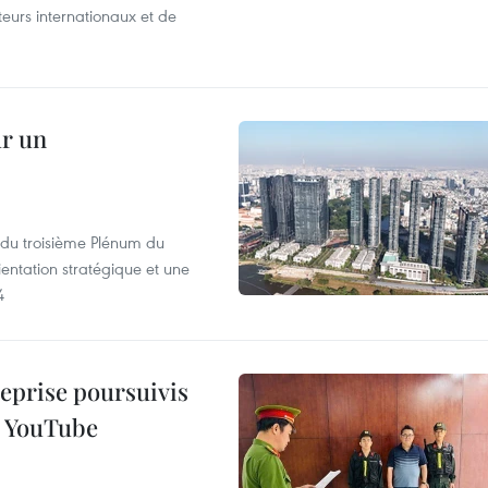
iteurs internationaux et de
ur un
s du troisième Plénum du
entation stratégique et une
4
reprise poursuivis
r YouTube