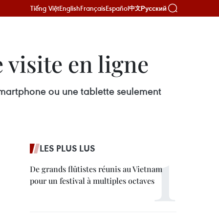
Tiếng Việt
English
Français
Español
Русский
中文
visite en ligne
smartphone ou une tablette seulement
LES PLUS LUS
De grands flûtistes réunis au Vietnam
pour un festival à multiples octaves