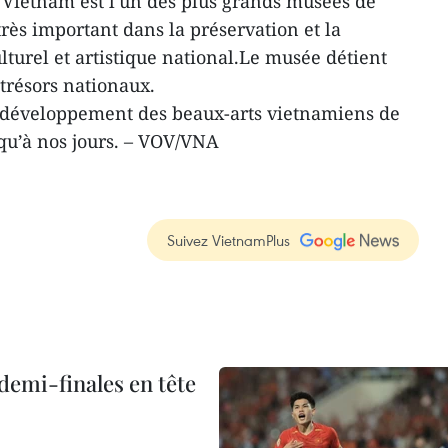
 Vietnam est l'un des plus grands musées de
très important dans la préservation et la
turel et artistique national.Le musée détient
 trésors nationaux.
 développement des beaux-arts vietnamiens de
squ’à nos jours. – VOV/VNA
Suivez VietnamPlus
demi-finales en tête