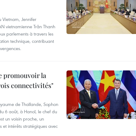
u Vietnam, Jennifer
l'AN vietnamienne Trân Thanh
deux parlements à travers les
tion technique, contribuant
divergences.
e promouvoir la
rois connectivités"
 Royaume de Thaïlande, Sophon
du 6 août, à Hanoï, le chef du
t un voisin proche, un
et intérêts stratégiques avec