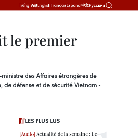
Tiếng Việt
English
Français
Español
Русский
中文
t le premier
-ministre des Affaires étrangères de
e, de défense et de sécurité Vietnam -
LES PLUS LUS
Actualité de la semaine : Le