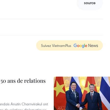
source
Suivez VietnamPlus
 50 ans de relations
andais Anutin Charnvirakul ont
ans de relations diplomatiques