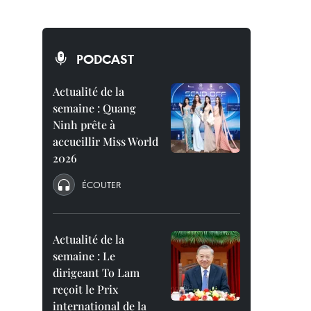
PODCAST
Actualité de la
semaine : Quang
Ninh prête à
accueillir Miss World
2026
ÉCOUTER
Actualité de la
semaine : Le
dirigeant To Lam
reçoit le Prix
international de la