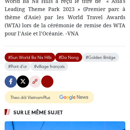
World Ba Na Hills a reçu le titre de « Asia's
Leading Theme Park 2023 » (Premier parc à
thème d'Asie) par les World Travel Awards
(WTA) lors de la cérémonie de remise des WTA
pour l’Asie et l’Océanie. -VNA
#Sun World Ba Na Hills
#Da Nang
#Golden Bridge
#Pont d'or
#village français
Theo dõi VietnamPlus
SUR LE MÊME SUJET