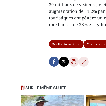
30 millions de visiteurs, v
augmentation de 11,2% par r
touristiques ont généré un ch
une hausse de 33% en ryth
#delta du mékong
#tourisme c
SUR LE MÊME SUJET