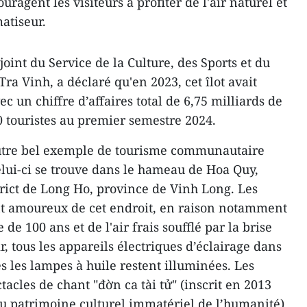
uragent les visiteurs à profiter de l'air naturel et
matiseur.
int du Service de la Culture, des Sports et du
ra Vinh, a déclaré qu'en 2023, cet îlot avait
vec un chiffre d’affaires total de 6,75 milliards de
0 touristes au premier semestre 2024.
utre bel exemple de tourisme communautaire
lui-ci se trouve dans le hameau de Hoa Quy,
ict de Long Ho, province de Vinh Long. Les
nt amoureux de cet endroit, en raison notamment
 de 100 ans et de l'air frais soufflé par la brise
r, tous les appareils électriques d’éclairage dans
es les lampes à huile restent illuminées. Les
ctacles de chant "đờn ca tài tử" (inscrit en 2013
 du patrimoine culturel immatériel de l’humanité)