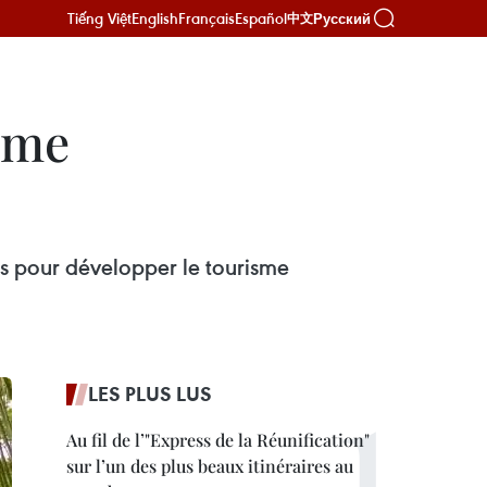
Tiếng Việt
English
Français
Español
Русский
中文
sme
es pour développer le tourisme
LES PLUS LUS
Au fil de l’"Express de la Réunification"
sur l’un des plus beaux itinéraires au