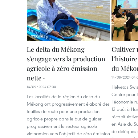
Le delta du Mékong
Cultiver 
s’engage vers la production
l’histoi
agricole à zéro émission
du Méko
nette ·
14/08/2024 04:
Helvetas Swis
14/09/2024 07:00
Centre pour 
Les localités de la région du delta du
l’économie ru
Mékong ont progressivement élaboré des
13 août à Ha
feuilles de route pour une production
récapitulati
agricole propre dans le but de guider
en Asie du Su
progressivement le secteur agricole
de délégués
vietnamien vers l’objectif de zéro émission