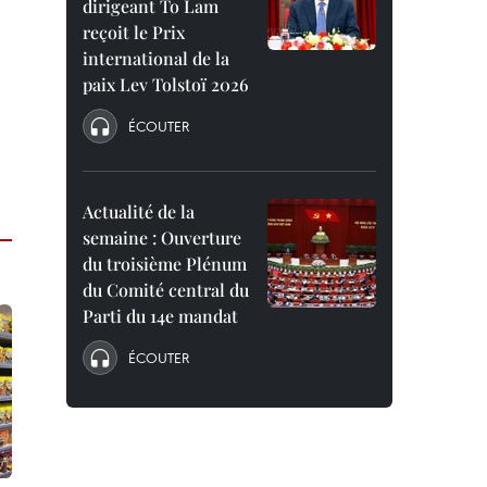
dirigeant To Lam
reçoit le Prix
international de la
paix Lev Tolstoï 2026
ÉCOUTER
Actualité de la
semaine : Ouverture
du troisième Plénum
du Comité central du
Parti du 14e mandat
ÉCOUTER