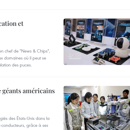
cation et
 en chef de "News & Chips",
ux domaines où il peut se
ulation des puces.
e géants américains
giés des États-Unis dans la
i-conducteurs, grâce à ses