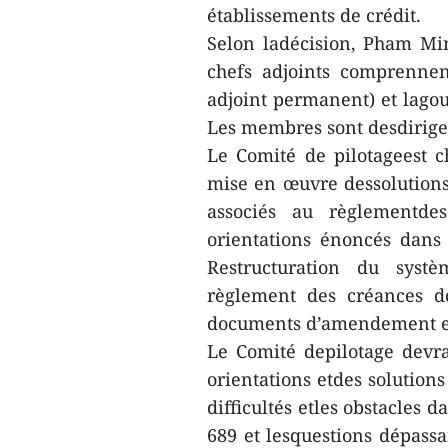
établissements de crédit.
Selon ladécision, Pham Min
chefs adjoints comprennen
adjoint permanent) et lago
Les membres sont desdirigea
Le Comité de pilotageest c
mise en œuvre dessolutions 
associés au règlementdes
orientations énoncés dans
Restructuration du systè
règlement des créances do
documents d’amendement et
Le Comité depilotage devra
orientations etdes solutions
difficultés etles obstacles 
689 et lesquestions dépassan