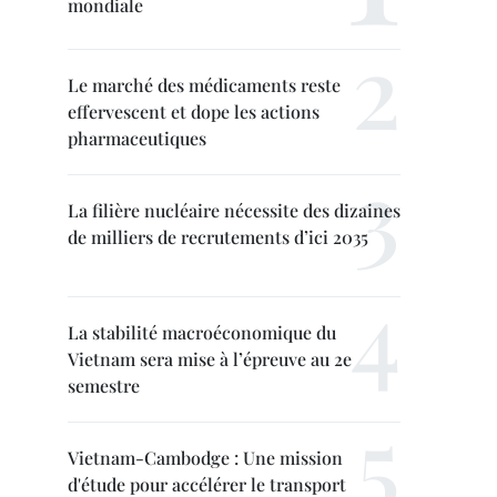
mondiale
Le marché des médicaments reste
effervescent et dope les actions
pharmaceutiques
La filière nucléaire nécessite des dizaines
de milliers de recrutements d’ici 2035
La stabilité macroéconomique du
Vietnam sera mise à l’épreuve au 2e
semestre
Vietnam-Cambodge : Une mission
d'étude pour accélérer le transport