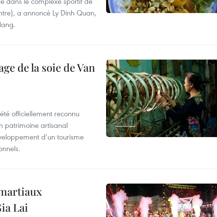
e dans le complexe sportif de
ntre), a annoncé Ly Dinh Quan,
 Nang.
age de la soie de Van
été officiellement reconnu
un patrimoine artisanal
développement d’un tourisme
onnels.
 martiaux
ia Lai