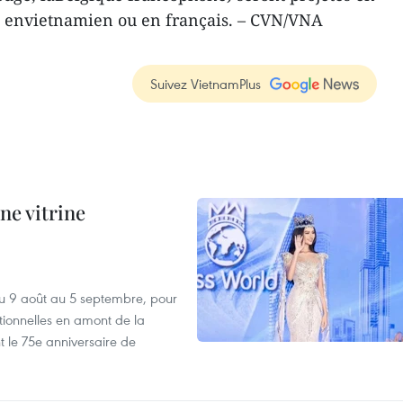
ée envietnamien ou en français. – CVN/VNA
Suivez VietnamPlus
ne vitrine
u 9 août au 5 septembre, pour
motionnelles en amont de la
 le 75e anniversaire de