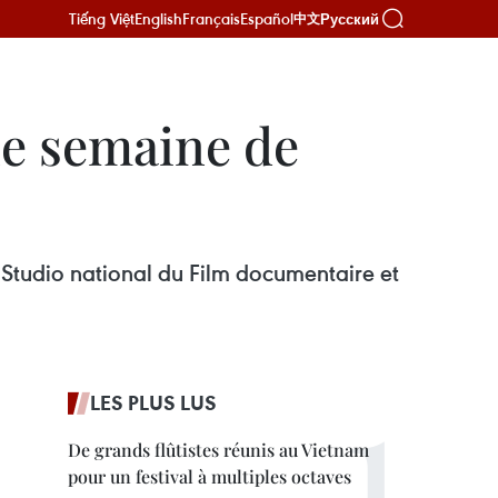
Tiếng Việt
English
Français
Español
Русский
中文
ne semaine de
 Studio national du Film documentaire et
LES PLUS LUS
De grands flûtistes réunis au Vietnam
pour un festival à multiples octaves