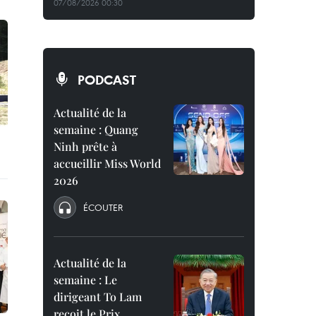
07/08/2026 00:30
PODCAST
Actualité de la
semaine : Quang
Ninh prête à
accueillir Miss World
2026
ÉCOUTER
Actualité de la
semaine : Le
dirigeant To Lam
reçoit le Prix