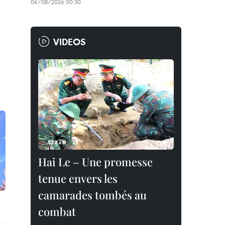
06/08/2026 00:30
VIDEOS
Hai Le – Une promesse
tenue envers les
camarades tombés au
combat