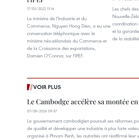
Les chefs de
17/03/2022 13:16
Nouvelle-Zél
Le ministre de l'Industrie et du
coordination 
Commerce, Nguyen Hong Dien, a eu une
et la garantie
conversation téléphonique avec le
de la stabilit
ministre néo-zélandais du Commerce et
de la Croissance des exportations,
Damien O'Connor, sur l'IPEF.
VOIR PLUS
Le Cambodge accélère sa montée en
07/08/2026 09:57
Le gouvernement cambodgien poursuit ses réformes pour
de qualité et développer une industrie à plus forte valeu
organisé à Phnom Penh, les autorités ont réaffirmé leur v