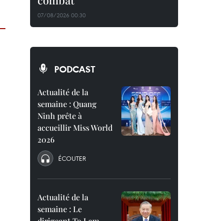
combat
07/08/2026 00:30
PODCAST
Actualité de la
semaine : Quang
Ninh prête à
accueillir Miss World
2026
ÉCOUTER
Actualité de la
semaine : Le
dirigeant To Lam