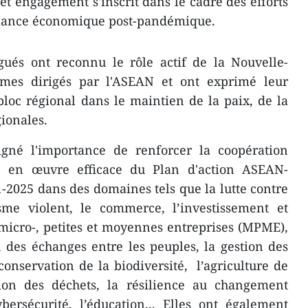
et engagement s'inscrit dans le cadre des efforts
elance économique post-pandémique.
gués ont reconnu le rôle actif de la Nouvelle-
mes dirigés par l'ASEAN et ont exprimé leur
bloc régional dans le maintien de la paix, de la
gionales.
igné l'importance de renforcer la coopération
se en œuvre efficace du Plan d'action ASEAN-
2025 dans des domaines tels que la lutte contre
isme violent, le commerce, l’investissement et
micro-, petites et moyennes entreprises (MPME),
n des échanges entre les peuples, la gestion des
conservation de la biodiversité, l’agriculture de
tion des déchets, la résilience au changement
bersécurité, l’éducation... Elles ont également