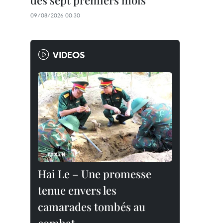
des sept premiers mois
09/08/2026 00:30
VIDEOS
Hai Le – Une promesse
tenue envers les
camarades tombés au