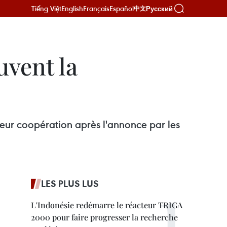
Tiếng Việt
English
Français
Español
Русский
中文
vent la
eur coopération après l'annonce par les
LES PLUS LUS
L'Indonésie redémarre le réacteur TRIGA
2000 pour faire progresser la recherche