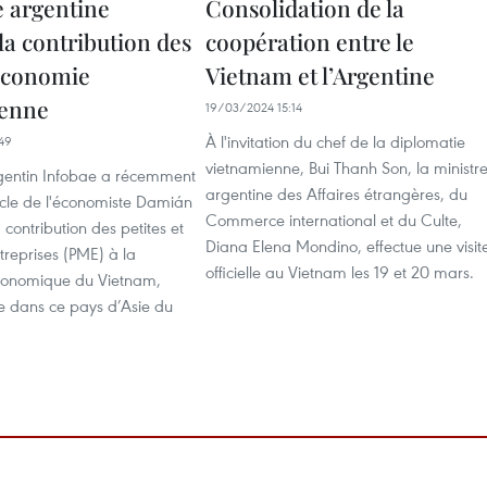
e argentine
Consolidation de la
la contribution des
coopération entre le
économie
Vietnam et l’Argentine
ienne
19/03/2024 15:14
À l'invitation du chef de la diplomatie
49
vietnamienne, Bui Thanh Son, la ministr
rgentin Infobae a récemment
argentine des Affaires étrangères, du
icle de l'économiste Damián
Commerce international et du Culte,
 contribution des petites et
Diana Elena Mondino, effectue une visit
reprises (PME) à la
officielle au Vietnam les 19 et 20 mars.
conomique du Vietnam,
te dans ce pays d’Asie du