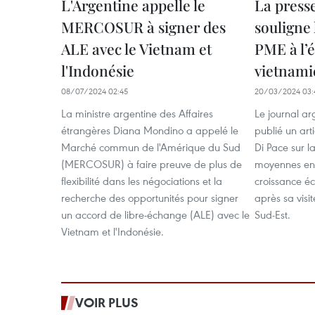
L'Argentine appelle le
La press
MERCOSUR à signer des
souligne 
ALE avec le Vietnam et
PME à l’
l'Indonésie
vietnam
08/07/2024 02:45
20/03/2024 03:
La ministre argentine des Affaires
Le journal a
étrangères Diana Mondino a appelé le
publié un art
Marché commun de l'Amérique du Sud
Di Pace sur la
(MERCOSUR) à faire preuve de plus de
moyennes ent
flexibilité dans les négociations et la
croissance é
recherche des opportunités pour signer
après sa visi
un accord de libre-échange (ALE) avec le
Sud-Est.
Vietnam et l'Indonésie.
VOIR PLUS