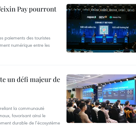
 Weixin Pay pourront
les paiements des touristes
ement numérique entre les
te un défi majeur de
reliant la communauté
aux, favorisant ainsi le
ement durable de l’écosystème