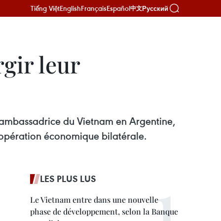
Tiếng Việt
English
Français
Español
Русский
中文
rgir leur
 l'ambassadrice du Vietnam en Argentine,
oopération économique bilatérale.
LES PLUS LUS
Le Vietnam entre dans une nouvelle
phase de développement, selon la Banque