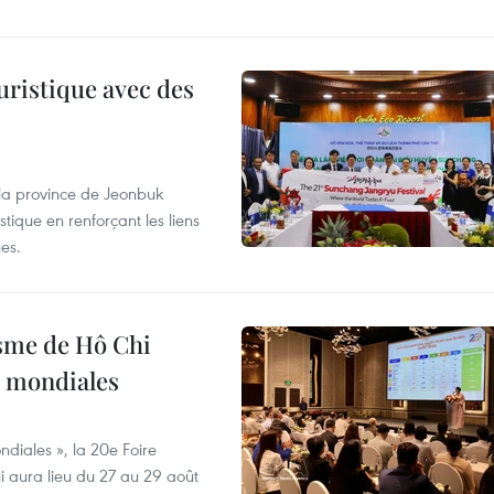
uristique avec des
 la province de Jeonbuk
stique en renforçant les liens
es.
isme de Hô Chi
s mondiales
diales », la 20e Foire
i aura lieu du 27 au 29 août