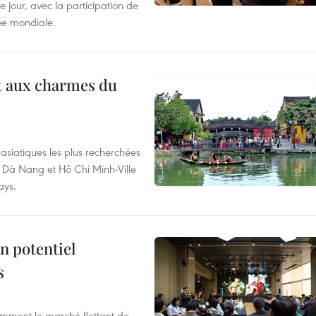
 jour, avec la participation de
ée mondiale.
t aux charmes du
asiatiques les plus recherchées
, Dà Nang et Hô Chi Minh-Ville
ays.
n potentiel
s
mment le marché flottant de