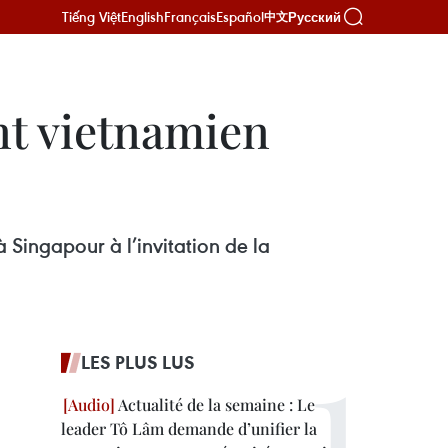
Tiếng Việt
English
Français
Español
Русский
中文
ent vietnamien
 Singapour à l’invitation de la
LES PLUS LUS
Actualité de la semaine : Le
leader Tô Lâm demande d’unifier la