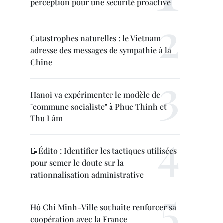
perception pour une sécurité proactive
Catastrophes naturelles : le Vietnam
adresse des messages de sympathie à la
Chine
Hanoi va expérimenter le modèle de
"commune socialiste" à Phuc Thinh et
Thu Lâm
📝Édito : Identifier les tactiques utilisées
pour semer le doute sur la
rationnalisation administrative
Hô Chi Minh-Ville souhaite renforcer sa
coopération avec la France