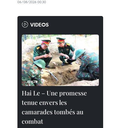
06/08/2026 00:30
VIDEOS
Hai Le – Une promesse
tenue envers les
camarades tombés au
combat