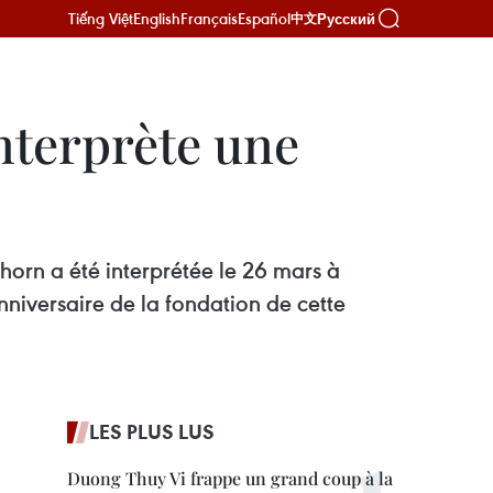
Tiếng Việt
English
Français
Español
Русский
中文
nterprète une
horn a été interprétée le 26 mars à
niversaire de la fondation de cette
LES PLUS LUS
Duong Thuy Vi frappe un grand coup à la