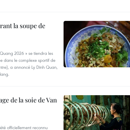
rant la soupe de
 Quang 2026 » se tiendra les
e dans le complexe sportif de
ntre), a annoncé Ly Dinh Quan,
 Nang.
age de la soie de Van
été officiellement reconnu