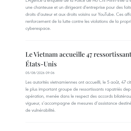
L'Agence d'enquête de la Police de Hô Chi Minh-Ville a
une chanteuse et un dirigeant d'entreprise pour des fait
droits d'auteur et aux droits voisins sur YouTube. Ces affa
renforcement de la lutte contre les violations de la propri
cyberespace.
Le Vietnam accueille 47 ressortissan
États-Unis
05/08/2026 09:06
Les autorités vietnamiennes ont accueilli, le 5 août, 47 c
le plus important groupe de ressortissants rapatriés de
opération, menée dans le respect des accords bilatéraux 
vigueur, s’accompagne de mesures d’assistance destiné
de vulnérabilité.