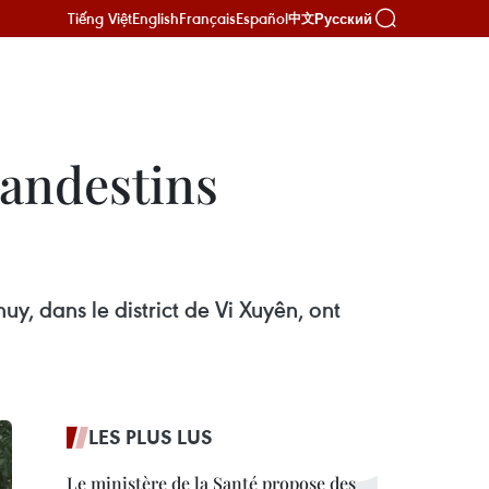
Tiếng Việt
English
Français
Español
Русский
中文
landestins
y, dans le district de Vi Xuyên, ont
LES PLUS LUS
Le ministère de la Santé propose des