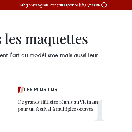
Tiếng Việt
English
Français
Español
Русский
中文
s les maquettes
nt l’art du modélisme mais aussi leur
LES PLUS LUS
De grands flûtistes réunis au Vietnam
pour un festival à multiples octaves