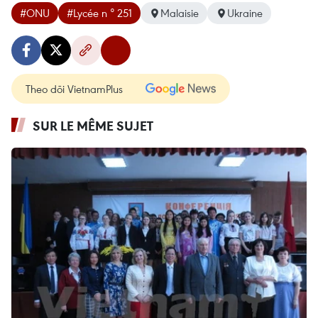
#ONU
#Lycée n ° 251
Malaisie
Ukraine
Theo dõi VietnamPlus
SUR LE MÊME SUJET