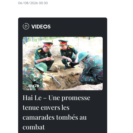
06/08/2026 00:30
VIDEOS
Hai Le – Une promesse
tenue envers les
camarades tombés au
combat