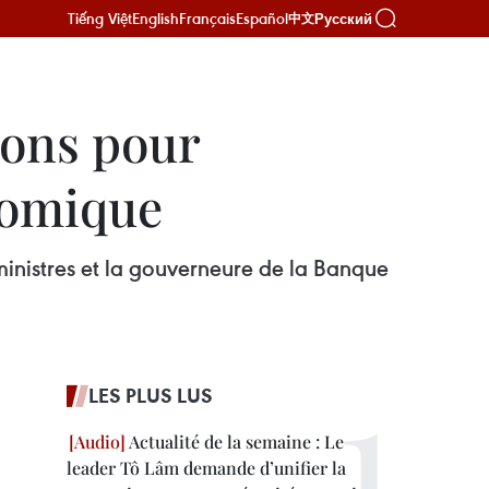
Tiếng Việt
English
Français
Español
Русский
中文
ions pour
nomique
ministres et la gouverneure de la Banque
LES PLUS LUS
Actualité de la semaine : Le
leader Tô Lâm demande d’unifier la