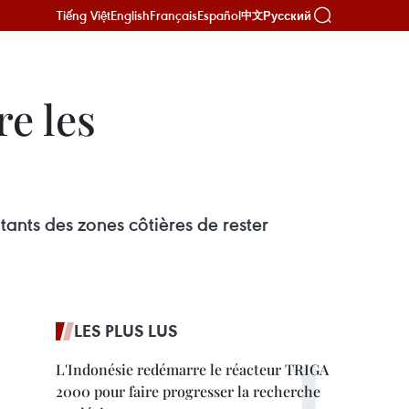
Tiếng Việt
English
Français
Español
Русский
中文
re les
nts des zones côtières de rester
LES PLUS LUS
L'Indonésie redémarre le réacteur TRIGA
2000 pour faire progresser la recherche