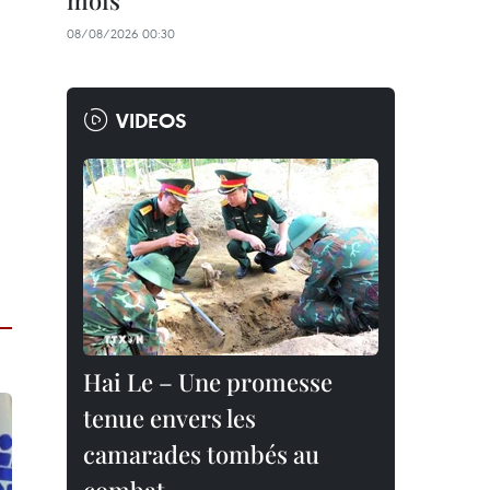
mois
08/08/2026 00:30
VIDEOS
Hai Le – Une promesse
tenue envers les
camarades tombés au