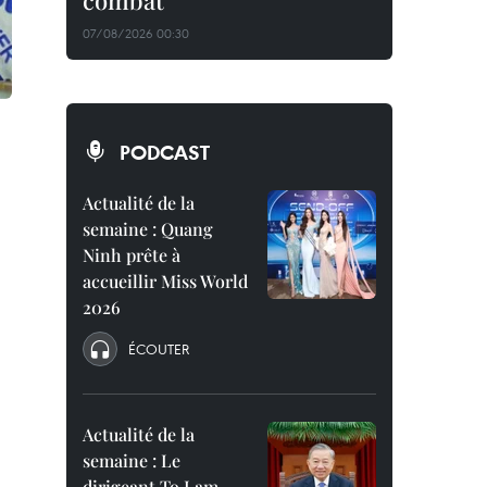
combat
07/08/2026 00:30
PODCAST
Actualité de la
semaine : Quang
Ninh prête à
accueillir Miss World
2026
ÉCOUTER
Actualité de la
semaine : Le
dirigeant To Lam