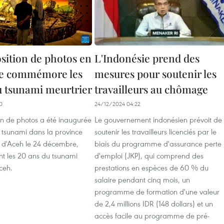
sition de photos en
L'Indonésie prend des
ie commémore les
mesures pour soutenir les
u tsunami meurtrier
travailleurs au chômage
0
24/12/2024 04:22
on de photos a été inaugurée
Le gouvernement indonésien prévoit de
tsunami dans la province
soutenir les travailleurs licenciés par le
 d'Aceh le 24 décembre,
biais du programme d'assurance perte
 les 20 ans du tsunami
d'emploi (JKP), qui comprend des
ceh.
prestations en espèces de 60 % du
salaire pendant cinq mois, un
programme de formation d'une valeur
de 2,4 millions IDR (148 dollars) et un
accès facile au programme de pré-