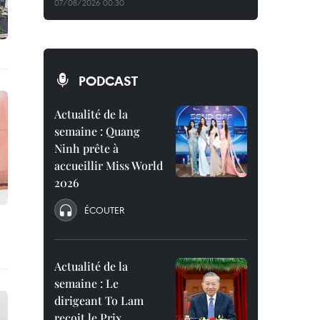
07/08/2026 00:30
PODCAST
Actualité de la
semaine : Quang
Ninh prête à
accueillir Miss World
2026
ÉCOUTER
Actualité de la
semaine : Le
dirigeant To Lam
reçoit le Prix