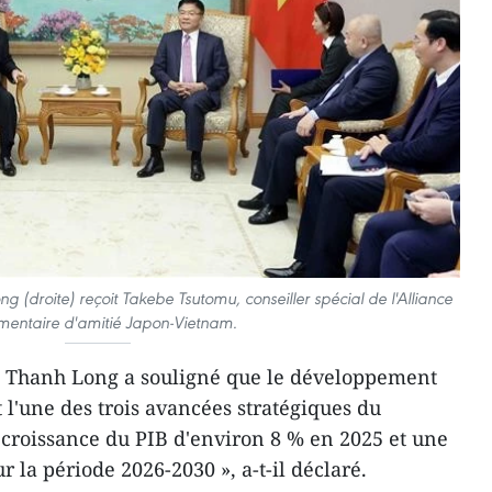
g (droite) reçoit Takebe Tsutomu, conseiller spécial de l'Alliance
mentaire d'amitié Japon-Vietnam.
ê Thanh Long a souligné que le développement
 l'une des trois avancées stratégiques du
croissance du PIB d'environ 8 % en 2025 et une
r la période 2026-2030 », a-t-il déclaré.