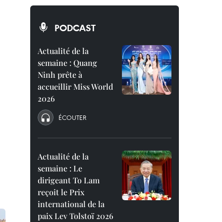
PODCAST
Actualité de la
semaine : Quang
Ninh prête à
accueillir Miss World
2026
ÉCOUTER
Actualité de la
semaine : Le
dirigeant To Lam
reçoit le Prix
international de la
paix Lev Tolstoï 2026