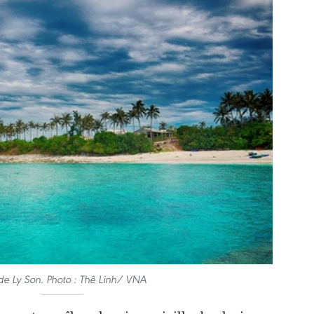
 de Ly Son.
Photo : Thê Linh/ VNA