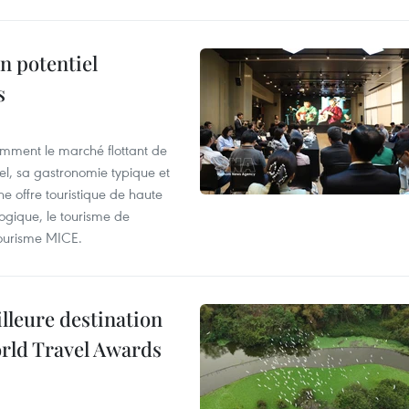
n potentiel
s
mment le marché flottant de
nel, sa gastronomie typique et
ne offre touristique de haute
logique, le tourisme de
e tourisme MICE.
illeure destination
orld Travel Awards