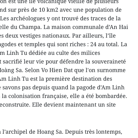
n est une île volcanique vieille de plusieurs
tend sur près de 10 km2 avec une population de
Les archéologues y ont trouvé des traces de la
 celle du Champa. La maison communale d’An Hai
s deux vestiges nationaux. Par ailleurs, l’île
odes et temples qui sont riches : 24 au total. La
m Linh Tu dédiée au culte des milices
 sacrifié leur vie pour défendre la souveraineté
 Hoàng Sa. Selon Vo Hien Dat que l'on surnomme
, Am Linh Tu est la première destination des
ne savons pas depuis quand la pagode d’Am Linh
us la colonisation française, elle a été bombardée.
econstruite. Elle devient maintenant un site
à l’archipel de Hoang Sa. Depuis très lontemps,