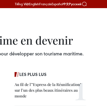
Tiếng Việt
English
Français
Español
Русский
中文
time en devenir
s pour développer son tourisme maritime.
LES PLUS LUS
Au fil de l’"Express de la Réunification"
sur l’un des plus beaux itinéraires au
monde