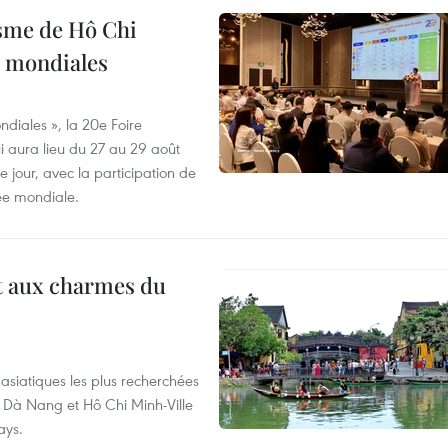
isme de Hô Chi
s mondiales
diales », la 20e Foire
i aura lieu du 27 au 29 août
 jour, avec la participation de
ée mondiale.
t aux charmes du
asiatiques les plus recherchées
, Dà Nang et Hô Chi Minh-Ville
ays.