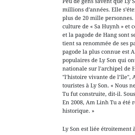
Peu de gens savent que Ly So
millions d’années. Elle s’é
plus de 20 mille personnes. 
culture de « Sa Huynh » et
et la pagode de Hang sont se
tient sa renommée de ses pag
pagode la plus connue est A
populaires de Ly Son qui ont
nationale sur l'archipel de
"l'histoire vivante de l’île"
touristes à Ly Son. « Nous 
Tu fut construite, dit-il. So
En 2008, Am Linh Tu a été r
historique. »
Ly Son est liée étroitement 