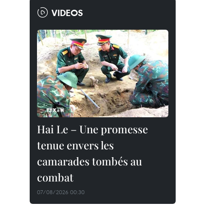
VIDEOS
Hai Le – Une promesse
tenue envers les
camarades tombés au
combat
07/08/2026 00:30