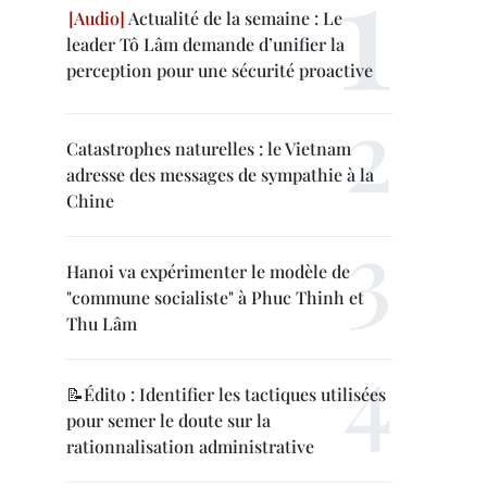
Actualité de la semaine : Le
leader Tô Lâm demande d’unifier la
perception pour une sécurité proactive
Catastrophes naturelles : le Vietnam
adresse des messages de sympathie à la
Chine
Hanoi va expérimenter le modèle de
"commune socialiste" à Phuc Thinh et
Thu Lâm
📝Édito : Identifier les tactiques utilisées
pour semer le doute sur la
rationnalisation administrative