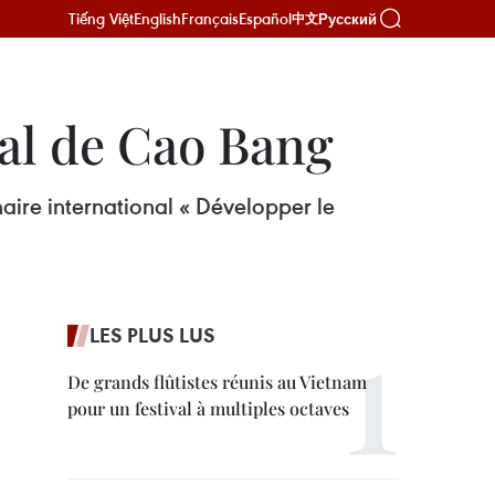
Tiếng Việt
English
Français
Español
Русский
中文
al de Cao Bang
aire international « Développer le
LES PLUS LUS
De grands flûtistes réunis au Vietnam
pour un festival à multiples octaves