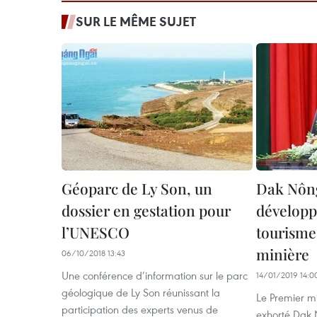
SUR LE MÊME SUJET
Géoparc de Ly Son, un
Dak Nông
dossier en gestation pour
développe
l’UNESCO
tourisme 
minière
06/10/2018 13:43
Une conférence d’information sur le parc
14/01/2019 14:0
géologique de Ly Son réunissant la
Le Premier m
participation des experts venus de
exhorté Dak N