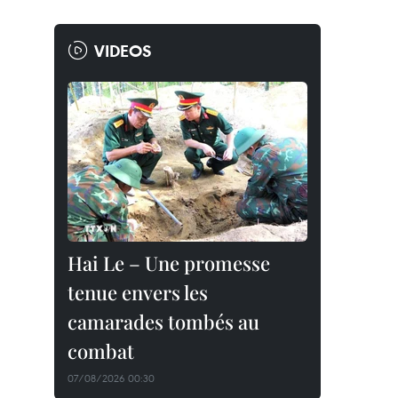
VIDEOS
Hai Le – Une promesse
tenue envers les
camarades tombés au
combat
07/08/2026 00:30