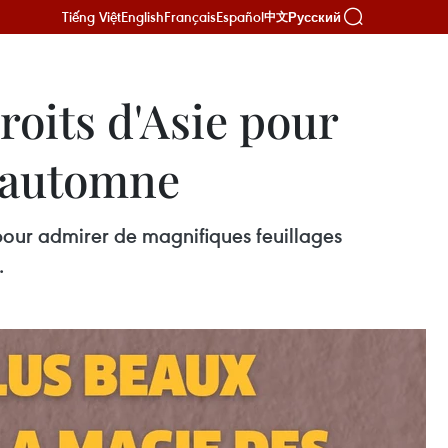
Tiếng Việt
English
Français
Español
Русский
中文
roits d'Asie pour
d'automne
pour admirer de magnifiques feuillages
.