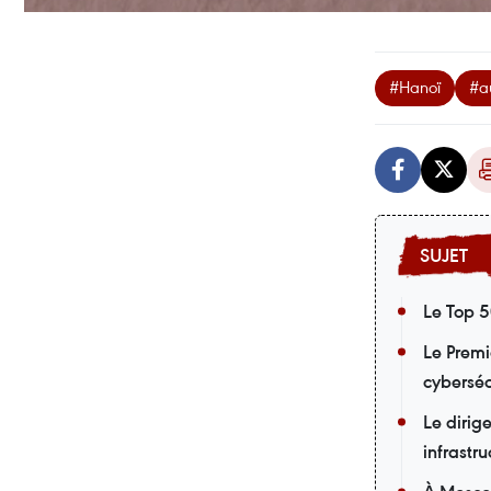
#Hanoï
#a
Le Top 5
Le Premi
cyberséc
Le dirig
infrastru