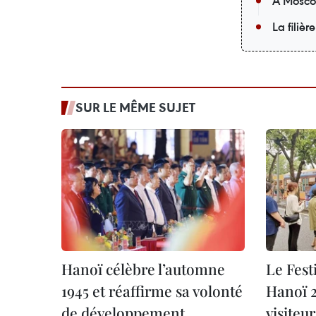
À Moscou
La filiè
SUR LE MÊME SUJET
Hanoï célèbre l’automne
Le Fest
1945 et réaffirme sa volonté
Hanoï 2
de développement
visiteur