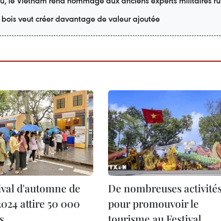
, le Vietnam rend hommage aux anciens experts militaires ru
re bois veut créer davantage de valeur ajoutée
ival d'automne de
De nombreuses activité
024 attire 50 000
pour promouvoir le
s
tourisme au Festival