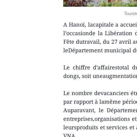
Touris
A Hanoï, lacapitale a accuei
l’occasionde la Libération 
Fête dutravail, du 27 avril
leDépartement municipal d
Le chiffre d’affairestotal 
dongs, soit uneaugmentatio
Le nombre devacanciers étra
par rapport à lamême pério
Auparavant, le Départeme
entreprises,organisations et
leursproduits et services e
VNA