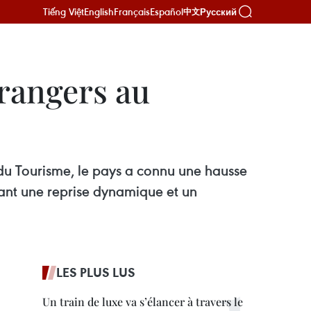
Tiếng Việt
English
Français
Español
Русский
中文
trangers au
t du Tourisme, le pays a connu une hausse
rant une reprise dynamique et un
LES PLUS LUS
Un train de luxe va s’élancer à travers le