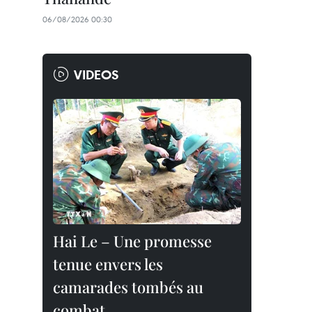
06/08/2026 00:30
VIDEOS
Hai Le – Une promesse
tenue envers les
camarades tombés au
combat