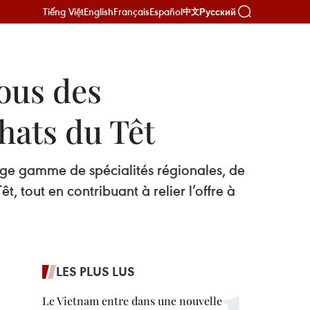
Tiếng Việt
English
Français
Español
Русский
中文
ous des
chats du Têt
rge gamme de spécialités régionales, de
 tout en contribuant à relier l’offre à
LES PLUS LUS
Le Vietnam entre dans une nouvelle